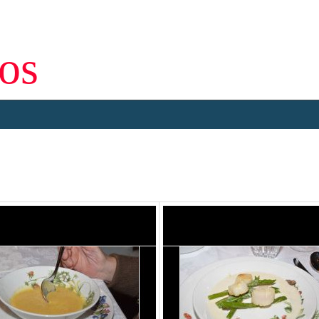
os
De recepten website voor onze eetclub