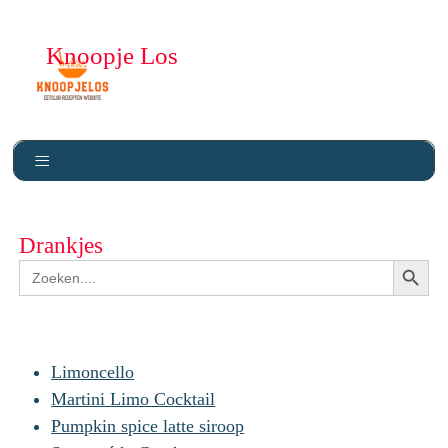
Knoopje Los
Drankjes
Zoekkn
Zoek
naar:
Limoncello
Martini Limo Cocktail
Pumpkin spice latte siroop