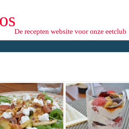
os
De recepten website voor onze eetclub