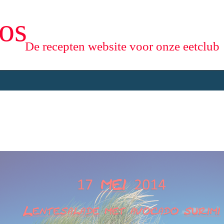
os
De recepten website voor onze eetclub