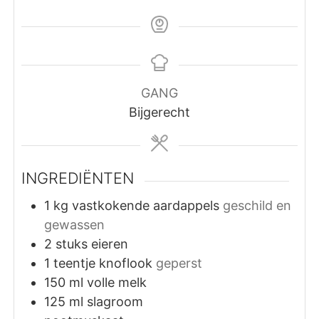
GANG
Bijgerecht
INGREDIËNTEN
1
kg
vastkokende aardappels
geschild en
gewassen
2
stuks
eieren
1
teentje
knoflook
geperst
150
ml
volle melk
125
ml
slagroom