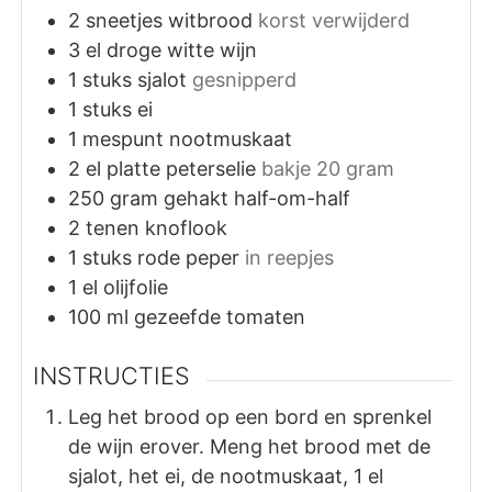
2
sneetjes
witbrood
korst verwijderd
3
el
droge witte wijn
1
stuks
sjalot
gesnipperd
1
stuks
ei
1
mespunt
nootmuskaat
2
el
platte peterselie
bakje 20 gram
250
gram
gehakt half-om-half
2
tenen
knoflook
1
stuks
rode peper
in reepjes
1
el
olijfolie
100
ml
gezeefde tomaten
INSTRUCTIES
Leg het brood op een bord en sprenkel
de wijn erover. Meng het brood met de
sjalot, het ei, de nootmuskaat, 1 el