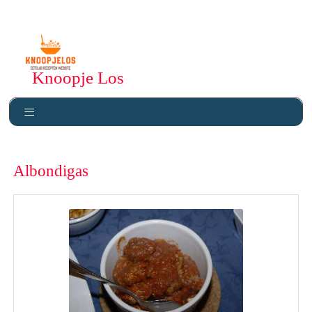
Knoopje Los
Albondigas