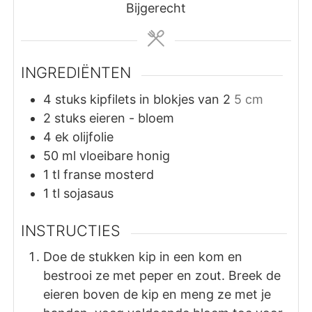
Bijgerecht
INGREDIËNTEN
4
stuks
kipfilets in blokjes van 2
5 cm
2
stuks
eieren - bloem
4
ek
olijfolie
50
ml
vloeibare honig
1
tl
franse mosterd
1
tl
sojasaus
INSTRUCTIES
Doe de stukken kip in een kom en
bestrooi ze met peper en zout. Breek de
eieren boven de kip en meng ze met je