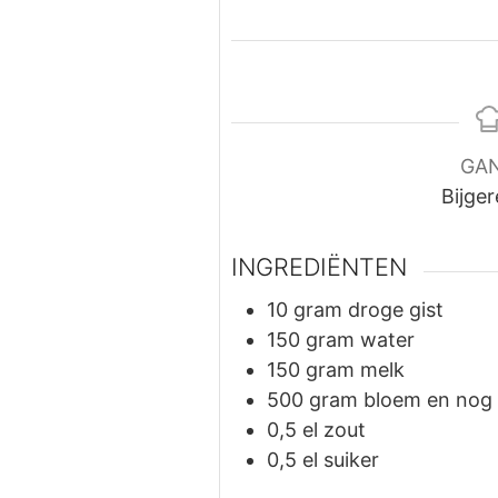
GA
Bijge
INGREDIËNTEN
10
gram
droge gist
150
gram
water
150
gram
melk
500
gram
bloem en nog 
0,5
el
zout
0,5
el
suiker