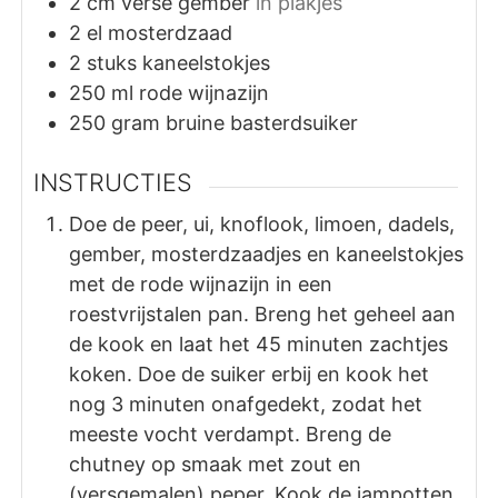
2
cm
verse gember
in plakjes
2
el
mosterdzaad
2
stuks
kaneelstokjes
250
ml
rode wijnazijn
250
gram
bruine basterdsuiker
INSTRUCTIES
Doe de peer, ui, knoflook, limoen, dadels,
gember, mosterdzaadjes en kaneelstokjes
met de rode wijnazijn in een
roestvrijstalen pan. Breng het geheel aan
de kook en laat het 45 minuten zachtjes
koken. Doe de suiker erbij en kook het
nog 3 minuten onafgedekt, zodat het
meeste vocht verdampt. Breng de
chutney op smaak met zout en
(versgemalen) peper. Kook de jampotten