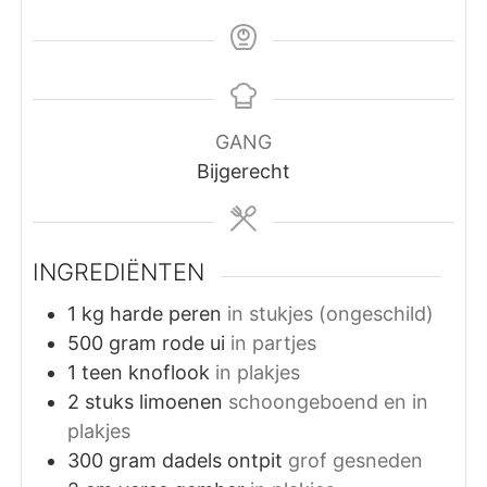
GANG
Bijgerecht
INGREDIËNTEN
1
kg
harde peren
in stukjes (ongeschild)
500
gram
rode ui
in partjes
1
teen
knoflook
in plakjes
2
stuks
limoenen
schoongeboend en in
plakjes
300
gram
dadels ontpit
grof gesneden