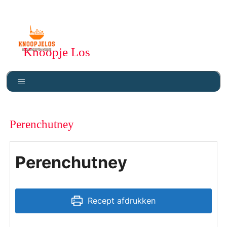
Knoopje Los
Perenchutney
Perenchutney
Recept afdrukken