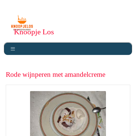
Knoopje Los
Rode wijnperen met amandelcreme