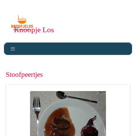
Knoopje Los
Stoofpeertjes