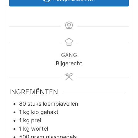
GANG
Bijgerecht
INGREDIËNTEN
80
stuks
loempiavellen
1
kg
kip gehakt
1
kg
prei
1
kg
wortel
500
gram
glasnoedels