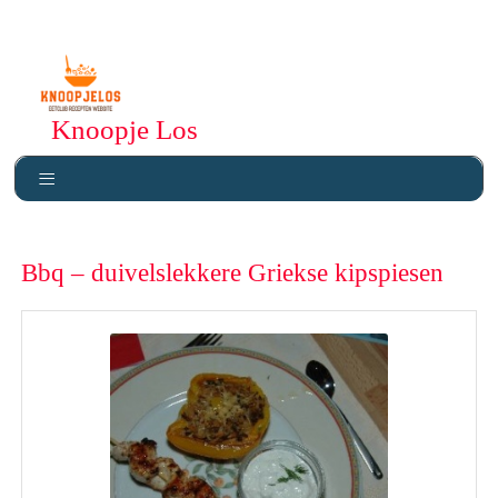
Knoopje Los
Bbq – duivelslekkere Griekse kipspiesen