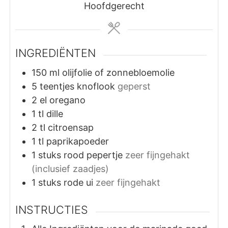
Hoofdgerecht
INGREDIËNTEN
150
ml
olijfolie of zonnebloemolie
5
teentjes
knoflook
geperst
2
el
oregano
1
tl
dille
2
tl
citroensap
1
tl
paprikapoeder
1
stuks
rood pepertje
zeer fijngehakt
(inclusief zaadjes)
1
stuks
rode ui
zeer fijngehakt
INSTRUCTIES