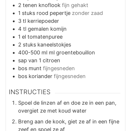
2
tenen
knoflook
fijn gehakt
1
stuks
rood pepertje
zonder zaad
3
tl
kerriepoeder
4
tl
gemalen komijn
1
el
tomatenpuree
2
stuks
kaneelstokjes
400-500
ml
ml groentebouillon
sap van 1 citroen
bos munt
fijngesneden
bos koriander
fijngesneden
INSTRUCTIES
Spoel de linzen af en doe ze in een pan,
overgiet ze met koud water
Breng aan de kook, giet ze af in een fijne
zeef en spoel ze af