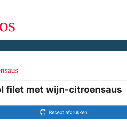
os
De recepten website voor onze eetclub
ensaus
 filet met wijn-citroensaus
Recept afdrukken