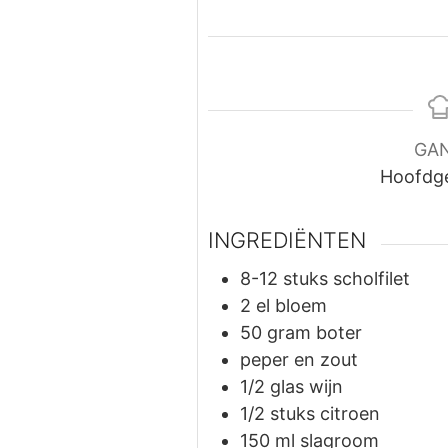
GA
Hoofdg
INGREDIËNTEN
8-12
stuks
scholfilet
2
el
bloem
50
gram
boter
peper en zout
1/2
glas
wijn
1/2
stuks
citroen
150
ml
slagroom