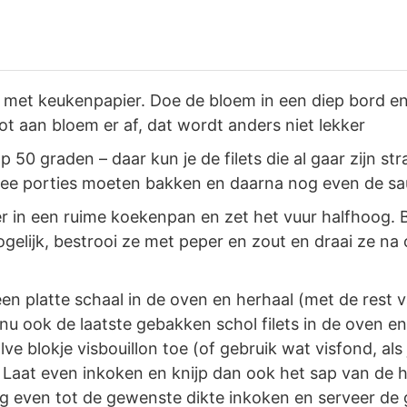
 met keukenpapier. Doe de bloem in een diep bord en 
t aan bloem er af, dat wordt anders niet lekker
50 graden – daar kun je de filets die al gaar zijn s
 twee porties moeten bakken en daarna nog even de s
er in een ruime koekenpan en zet het vuur halfhoog. 
 mogelijk, bestrooi ze met peper en zout en draai ze 
een platte schaal in de oven en herhaal (met de rest
 nu ook de laatste gebakken schol filets in de oven en
ve blokje visbouillon toe (of gebruik wat visfond, als
Laat even inkoken en knijp dan ook het sap van de ha
g even tot de gewenste dikte inkoken en serveer de 