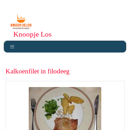
Knoopje Los
Kalkoenfilet in filodeeg