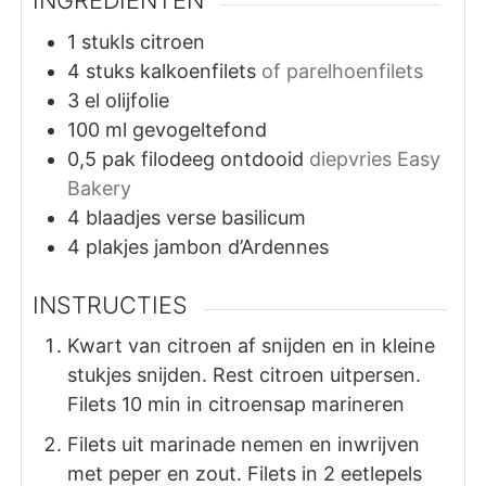
1
stukls
citroen
4
stuks
kalkoenfilets
of parelhoenfilets
3
el
olijfolie
100
ml
gevogeltefond
0,5
pak
filodeeg ontdooid
diepvries Easy
Bakery
4
blaadjes
verse basilicum
4
plakjes
jambon d’Ardennes
INSTRUCTIES
Kwart van citroen af snijden en in kleine
stukjes snijden. Rest citroen uitpersen.
Filets 10 min in citroensap marineren
Filets uit marinade nemen en inwrijven
met peper en zout. Filets in 2 eetlepels