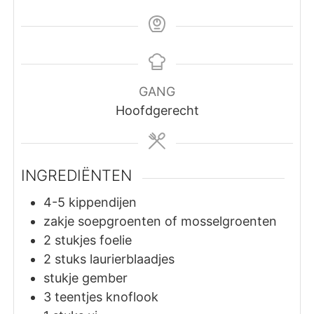
GANG
Hoofdgerecht
INGREDIËNTEN
4-5
kippendijen
zakje soepgroenten of mosselgroenten
2
stukjes
foelie
2
stuks
laurierblaadjes
stukje gember
3
teentjes
knoflook