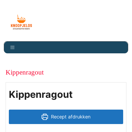
Knoopje Los
Kippenragout
Kippenragout
Recept afdrukken