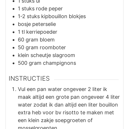
1
stuks
ui
1
stuks
rode peper
1-2
stuks
kipbouillon blokjes
bosje peterselie
1
tl
kerriepoeder
60
gram
bloem
50
gram
roomboter
klein scheutje slagroom
500
gram
champignons
INSTRUCTIES
Vul een pan water ongeveer 2 liter ik
maak altijd een grote pan ongeveer 4 liter
water zodat ik dan altijd een liter bouillon
extra heb voor bv risotto te maken met
een klein zakje soepgroeten of
mosselgroenten