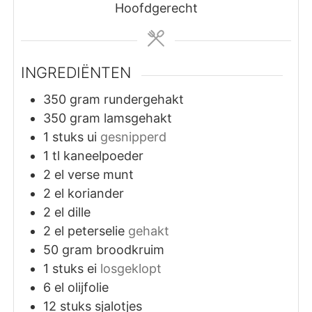
Hoofdgerecht
INGREDIËNTEN
350
gram
rundergehakt
350
gram
lamsgehakt
1
stuks
ui
gesnipperd
1
tl
kaneelpoeder
2
el
verse munt
2
el
koriander
2
el
dille
2
el
peterselie
gehakt
50
gram
broodkruim
1
stuks
ei
losgeklopt
6
el
olijfolie
12
stuks
sjalotjes