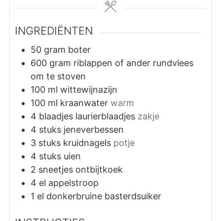
INGREDIËNTEN
50
gram
boter
600
gram
riblappen of ander rundvlees
om te stoven
100
ml
wittewijnazijn
100
ml
kraanwater
warm
4
blaadjes laurierblaadjes
zakje
4
stuks
jeneverbessen
3
stuks
kruidnagels
potje
4
stuks
uien
2
sneetjes ontbijtkoek
4
el
appelstroop
1
el
donkerbruine basterdsuiker