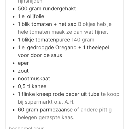
fijnsnijden
500
gram
rundergehakt
1
el
olijfolie
1
blik
tomaten + het sap
Blokjes heb je
hele tomaten maak ze dan wat fijner.
1
blikje
tomatenpuree
140 gram
1
el
gedroogde Oregano + 1 theelepel
voor door de saus
eper
zout
nootmuskaat
0,5
tl
kaneel
1
flinke kneep rode peper uit tube
te koop
bij supermarkt o.a. A.H.
60
gram
parmezaanse
of andere pittig
belegen geraspte kaas.
bechamel saus