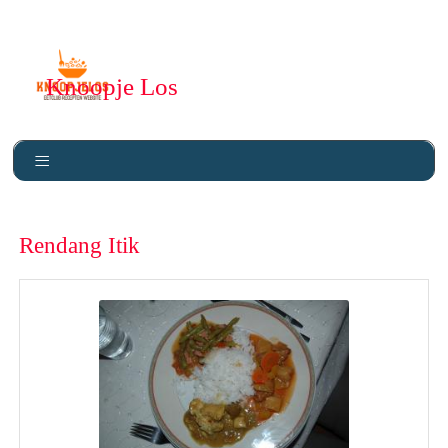
Knoopje Los
Rendang Itik