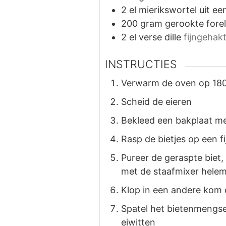
2
el
mierikswortel uit ee
200
gram
gerookte forel
2
el
verse dille
fijngehak
INSTRUCTIES
Verwarm de oven op 18
Scheid de eieren
Bekleed een bakplaat m
Rasp de bietjes op een fi
Pureer de geraspte biet,
met de staafmixer helem
Klop in een andere kom d
Spatel het bietenmengsel
eiwitten