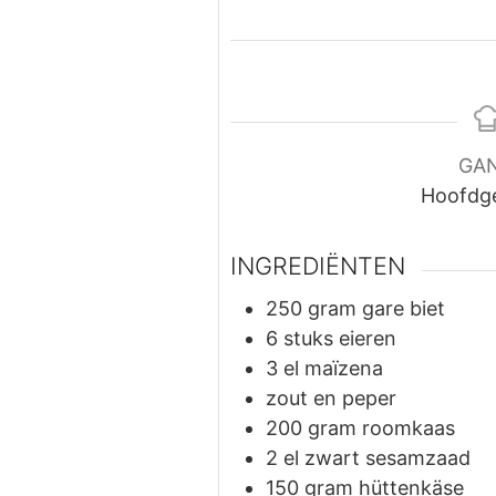
GA
Hoofdg
INGREDIËNTEN
250
gram
gare biet
6
stuks
eieren
3
el
maïzena
zout en peper
200
gram
roomkaas
2
el
zwart sesamzaad
150
gram
hüttenkäse