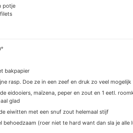
n potje
filets
t
0°
et bakpapier
jne rasp. Doe ze in een zeef en druk zo veel mogelijk 
 de eidooiers, maïzena, peper en zout en 1 eetl. roo
aal glad
e eiwitten met een snuf zout helemaal stijf
 behoedzaam (roer niet te hard want dan sla je alle lu