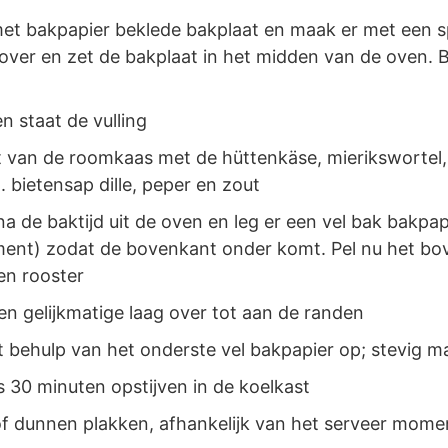
met bakpapier beklede bakplaat en maak er met een sp
ver en zet de bakplaat in het midden van de oven. Ba
en staat de vulling
 van de roomkaas met de hüttenkäse, mierikswortel, i
. bietensap dille, peper en zout
a de baktijd uit de oven en leg er een vel bak bakpapi
nt) zodat de bovenkant onder komt. Pel nu het bove
en rooster
een gelijkmatige laag over tot aan de randen
 behulp van het onderste vel bakpapier op; stevig ma
 30 minuten opstijven in de koelkast
 of dunnen plakken, afhankelijk van het serveer mom