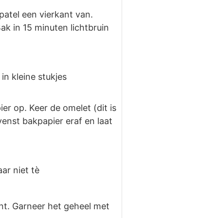
atel een vierkant van.
k in 15 minuten lichtbruin
n kleine stukjes
er op. Keer de omelet (dit is
nst bakpapier eraf en laat
ar niet tè
ent. Garneer het geheel met