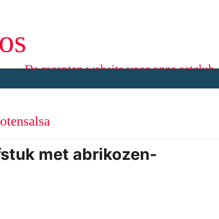
os
De recepten website voor onze eetclub
otensalsa
fstuk met abrikozen-