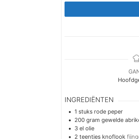
GA
Hoofdg
INGREDIËNTEN
1
stuks
rode peper
200
gram
gewelde abri
3
el
olie
2
teentjes
knoflook
fijn