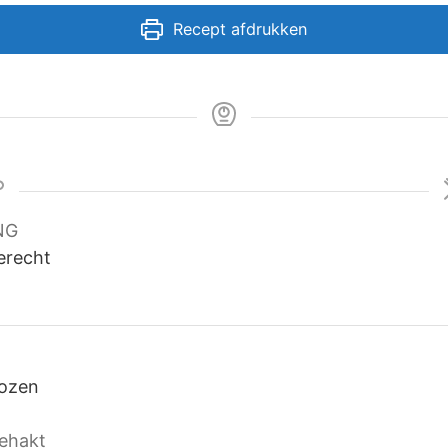
Recept afdrukken
NG
erecht
kozen
gehakt