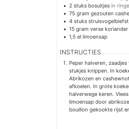
2
stuks
bosuitjes
in ringe
75
gram
gezouten cash
4
stuks
struisvogelbiefs
15
gram
verse koriander
1,5
el
limoensap
INSTRUCTIES
Peper halveren, zaadjes 
stukjes knippen. In koeke
Abrikozen en cashewnot
afkoelen. In grote koeke
halverwege keren. Vlees
limoensap door abrikoz
bouillon gekookte rijst 