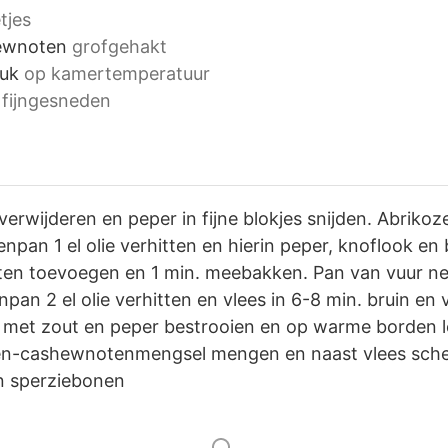
tjes
ewnoten
grofgehakt
tuk
op kamertemperatuur
fijngesneden
verwijderen en peper in fijne blokjes snijden. Abrik
npan 1 el olie verhitten en hierin peper, knoflook en b
en toevoegen en 1 min. meebakken. Pan van vuur ne
npan 2 el olie verhitten en vlees in 6-8 min. bruin en
 met zout en peper bestrooien en op warme borden l
en-cashewnotenmengsel mengen en naast vlees sche
en sperziebonen