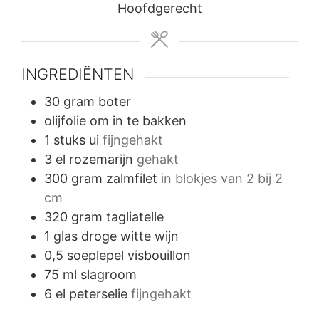
Hoofdgerecht
INGREDIËNTEN
30
gram
boter
olijfolie om in te bakken
1
stuks
ui
fijngehakt
3
el
rozemarijn
gehakt
300
gram
zalmfilet
in blokjes van 2 bij 2
cm
320
gram
tagliatelle
1
glas
droge witte wijn
0,5
soeplepel visbouillon
75
ml
slagroom
6
el
peterselie
fijngehakt