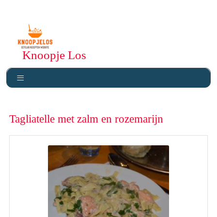
Knoopje Los
Tagliatelle met zalm en rozemarijn