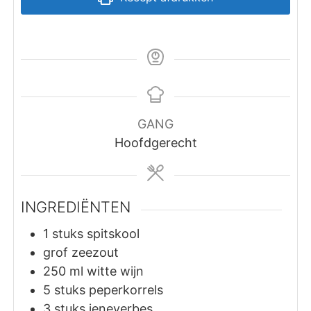
GANG
Hoofdgerecht
INGREDIËNTEN
1
stuks
spitskool
grof zeezout
250
ml
witte wijn
5
stuks
peperkorrels
3
stuks
jeneverbes