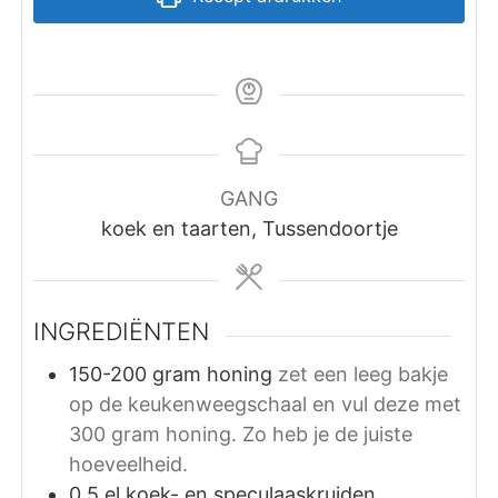
GANG
koek en taarten, Tussendoortje
INGREDIËNTEN
150-200
gram
honing
zet een leeg bakje
op de keukenweegschaal en vul deze met
300 gram honing. Zo heb je de juiste
hoeveelheid.
0,5
el
koek- en speculaaskruiden