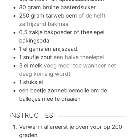
80
gram
bruine basterdsuiker
250
gram
tarwebloem
of de helft
zelfrijzend bakmaal
0,5
zakje
bakpoeder of theelepel
bakingsoda
1
el
gemalen anijszaad.
1
snufje
zout
een halve theelepel
3
el
melk
voeg meer toe wanneer het
deeg korrelig wordt
1
stuks
ei
een beetje zonnebloemolie om de
balletjes mee te draaien
INSTRUCTIES
Verwarm allereerst je oven voor op 200
graden