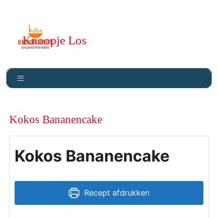
Knoopje Los
Kokos Bananencake
Kokos Bananencake
Recept afdrukken