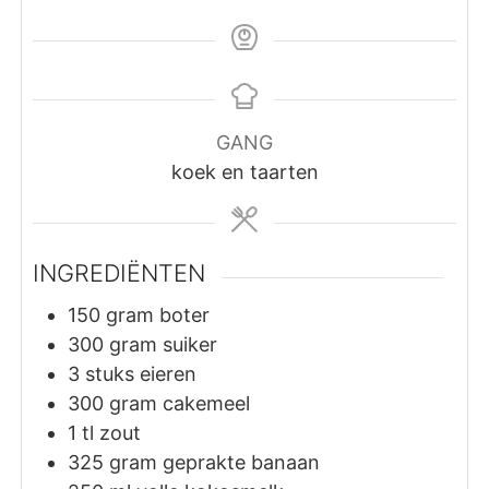
GANG
koek en taarten
INGREDIËNTEN
150
gram
boter
300
gram
suiker
3
stuks
eieren
300
gram
cakemeel
1
tl
zout
325
gram
geprakte banaan