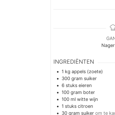
GA
Nager
INGREDIËNTEN
1
kg
appels (zoete)
300
gram
suiker
6
stuks
eieren
100
gram
boter
100
ml
witte wijn
1
stuks
citroen
30
gram
suiker
om te ka