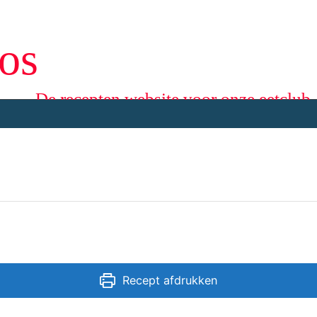
os
De recepten website voor onze eetclub
Recept afdrukken