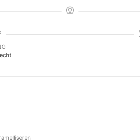
NG
echt
ramelliseren