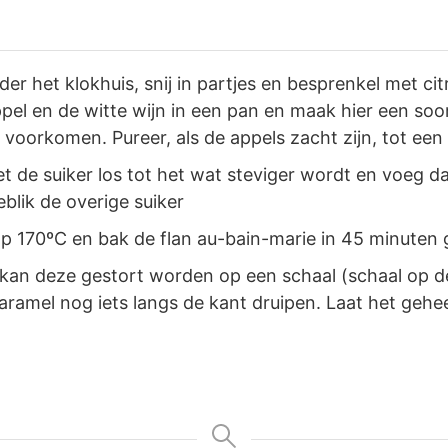
jder het klokhuis, snij in partjes en besprenkel met c
el en de witte wijn in een pan en maak hier een soor
voorkomen. Pureer, als de appels zacht zijn, tot ee
t de suiker los tot het wat steviger wordt en voeg d
eblik de overige suiker
 170ºC en bak de flan au-bain-marie in 45 minuten 
 kan deze gestort worden op een schaal (schaal op 
amel nog iets langs de kant druipen. Laat het geheel