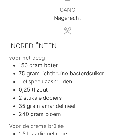
GANG
Nagerecht
INGREDIËNTEN
voor het deeg
150
gram
boter
75
gram
lichtbruine basterdsuiker
1
el
speculaaskruiden
0,25
tl
zout
2
stuks
eidooiers
35
gram
amandelmeel
240
gram
bloem
Voor de crème brûlée
1,5
blaadje
gelatine