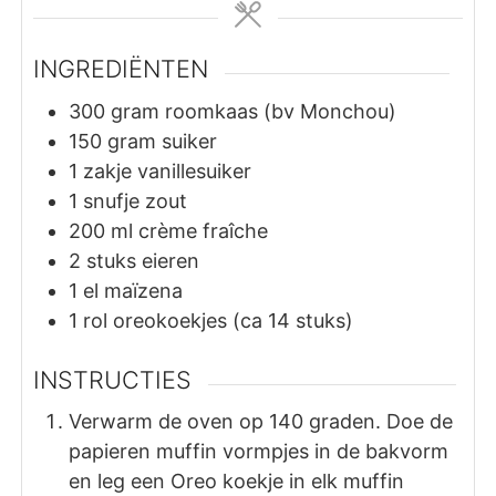
INGREDIËNTEN
300
gram
roomkaas (bv Monchou)
150
gram
suiker
1
zakje
vanillesuiker
1
snufje
zout
200
ml
crème fraîche
2
stuks
eieren
1
el
maïzena
1
rol
oreokoekjes (ca 14 stuks)
INSTRUCTIES
Verwarm de oven op 140 graden. Doe de
papieren muffin vormpjes in de bakvorm
en leg een Oreo koekje in elk muffin