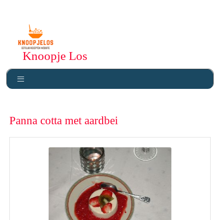
Knoopje Los
Panna cotta met aardbei