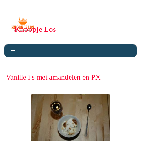
Knoopje Los
Vanille ijs met amandelen en PX