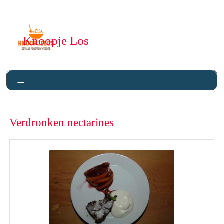
Knoopje Los
Verdronken nectarines