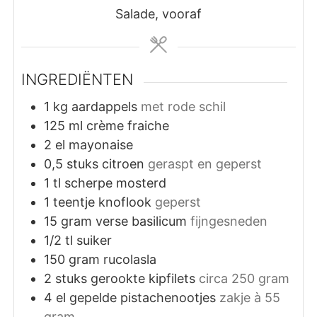
Salade, vooraf
INGREDIËNTEN
1
kg
aardappels
met rode schil
125
ml
crème fraiche
2
el
mayonaise
0,5
stuks
citroen
geraspt en geperst
1
tl
scherpe mosterd
1
teentje
knoflook
geperst
15
gram
verse basilicum
fijngesneden
1/2
tl
suiker
150
gram
rucolasla
2
stuks
gerookte kipfilets
circa 250 gram
4
el
gepelde pistachenootjes
zakje à 55
gram