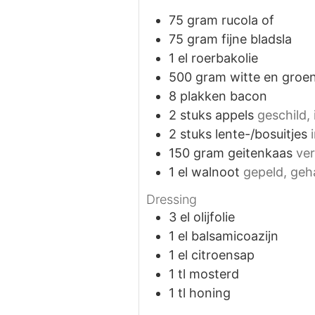
75
gram
rucola of
75
gram
fijne bladsla
1
el
roerbakolie
500
gram
witte en groe
8
plakken
bacon
2
stuks
appels
geschild, 
2
stuks
lente-/bosuitjes
150
gram
geitenkaas
ver
1
el
walnoot
gepeld, geh
Dressing
3
el
olijfolie
1
el
balsamicoazijn
1
el
citroensap
1
tl
mosterd
1
tl
honing