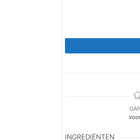
GA
voo
INGREDIËNTEN