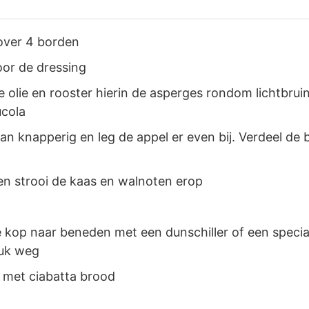
 over 4 borden
or de dressing
e olie en rooster hierin de asperges rondom lichtbrui
ucola
pan knapperig en leg de appel er even bij. Verdeel de
en strooi de kaas en walnoten erop
e kop naar beneden met een dunschiller of een specia
tuk weg
r met ciabatta brood