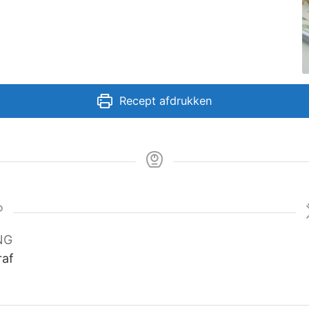
Recept afdrukken
NG
raf