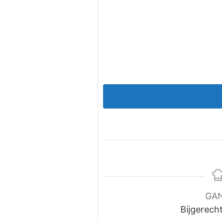
GA
Bijgerech