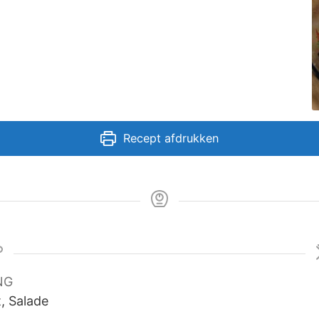
Recept afdrukken
NG
t, Salade