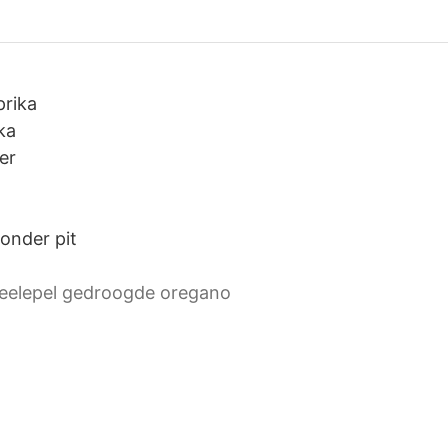
prika
ka
er
zonder pit
heelepel gedroogde oregano