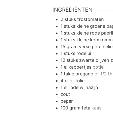
INGREDIËNTEN
2
stuks
trostomaten
1
stuks
kleine groene pa
1
stuks
kleine rode papri
1
stuks
kleine komkomm
15
gram
verse peterselie
1
stuks
rode ui
12
stuks
zwarte olijven 
1
el
kappertjes
potje
1
takje oregano
of 1/2 t
4
el
olijfolie
1
el
rode wijnazijn
zout
peper
100
gram
feta
kaas