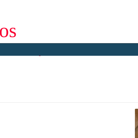
os
De recepten website voor onze eetclub