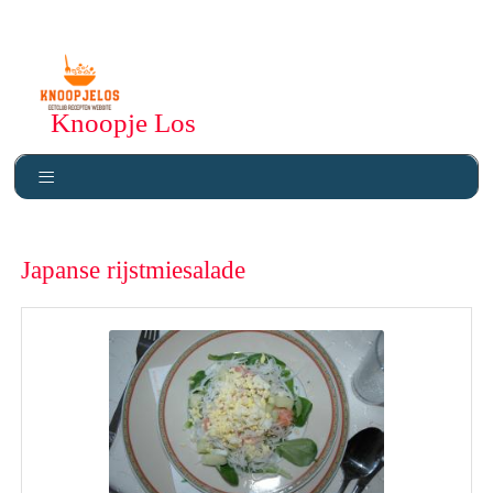
Knoopje Los
Japanse rijstmiesalade