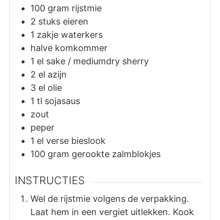
100
gram
rijstmie
2
stuks
eieren
1
zakje
waterkers
halve komkommer
1
el
sake / mediumdry sherry
2
el
azijn
3
el
olie
1
tl
sojasaus
zout
peper
1
el
verse bieslook
100
gram
gerookte zalmblokjes
INSTRUCTIES
Wel de rijstmie volgens de verpakking.
Laat hem in een vergiet uitlekken. Kook