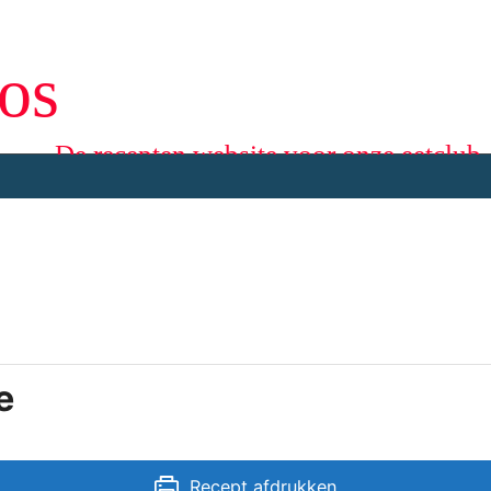
os
De recepten website voor onze eetclub
e
Recept afdrukken