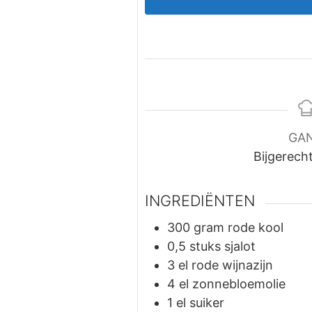
GA
Bijgerech
INGREDIËNTEN
300
gram
rode kool
0,5
stuks
sjalot
3
el
rode wijnazijn
4
el
zonnebloemolie
1
el
suiker