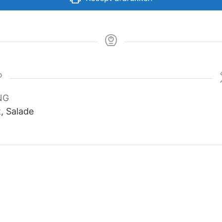
NG
t, Salade