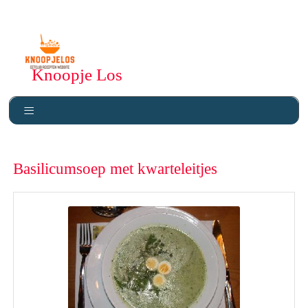
Knoopje Los
Basilicumsoep met kwarteleitjes