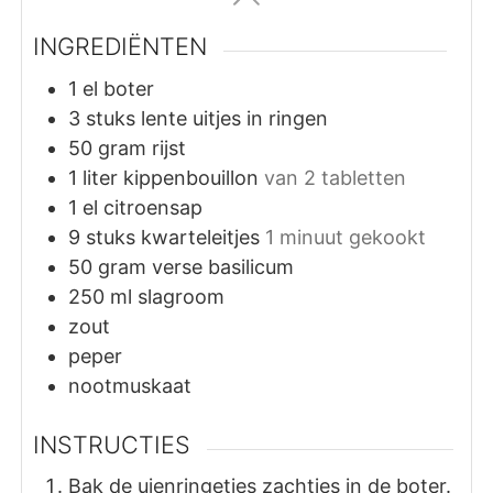
INGREDIËNTEN
1
el
boter
3
stuks
lente uitjes in ringen
50
gram
rijst
1
liter
kippenbouillon
van 2 tabletten
1
el
citroensap
9
stuks
kwarteleitjes
1 minuut gekookt
50
gram
verse basilicum
250
ml
slagroom
zout
peper
nootmuskaat
INSTRUCTIES
Bak de uienringetjes zachtjes in de boter.