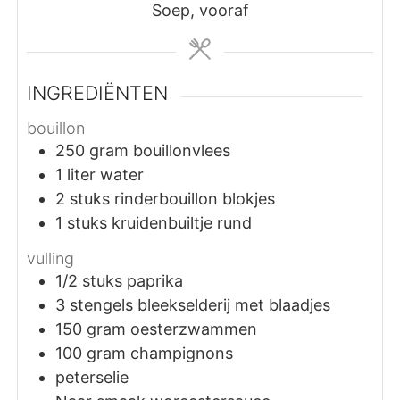
Soep, vooraf
INGREDIËNTEN
bouillon
250
gram
bouillonvlees
1
liter
water
2
stuks
rinderbouillon blokjes
1
stuks
kruidenbuiltje rund
vulling
1/2
stuks
paprika
3
stengels
bleekselderij met blaadjes
150
gram
oesterzwammen
100
gram
champignons
peterselie