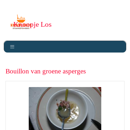
Knoopje Los
Bouillon van groene asperges