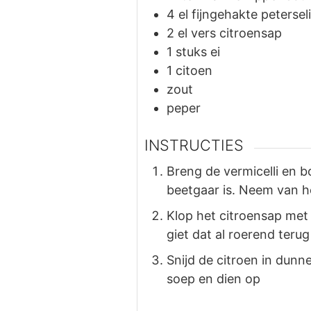
4
el
fijngehakte petersel
2
el
vers citroensap
1
stuks
ei
1
citoen
zout
peper
INSTRUCTIES
Breng de vermicelli en b
beetgaar is. Neem van he
Klop het citroensap met
giet dat al roerend teru
Snijd de citroen in dunne
soep en dien op