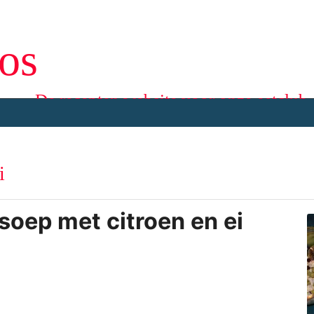
os
De recepten website voor onze eetclub
i
soep met citroen en ei