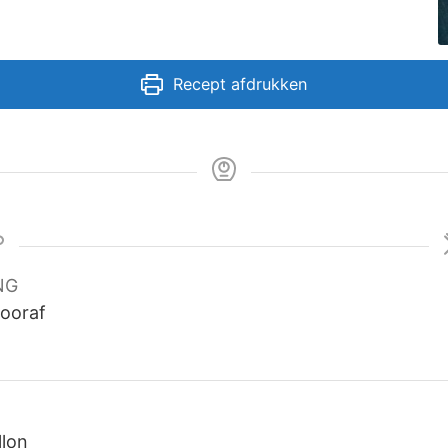
Recept afdrukken
NG
vooraf
llon