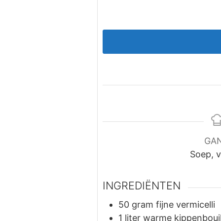
GA
Soep, 
INGREDIËNTEN
50
gram
fijne vermicelli
1
liter
warme kippenboui