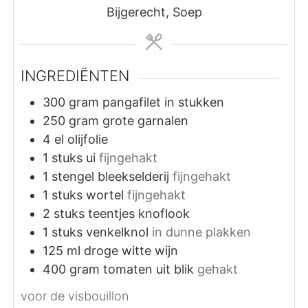
Bijgerecht, Soep
INGREDIËNTEN
300
gram
pangafilet in stukken
250
gram
grote garnalen
4
el
olijfolie
1
stuks
ui
fijngehakt
1
stengel
bleekselderij
fijngehakt
1
stuks
wortel
fijngehakt
2
stuks
teentjes knoflook
1
stuks
venkelknol
in dunne plakken
125
ml
droge witte wijn
400
gram
tomaten uit blik
gehakt
voor de visbouillon