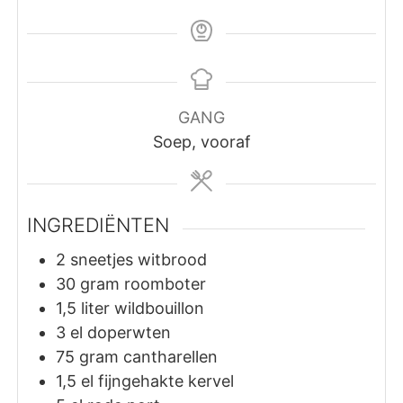
GANG
Soep, vooraf
INGREDIËNTEN
2
sneetjes
witbrood
30
gram
roomboter
1,5
liter
wildbouillon
3
el
doperwten
75
gram
cantharellen
1,5
el
fijngehakte kervel