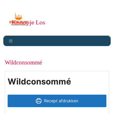
Knoopje Los
Wildconsommé
Wildconsommé
Recept afdrukken