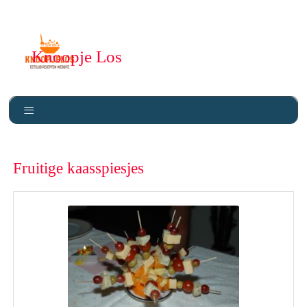
Knoopje Los
Fruitige kaasspiesjes