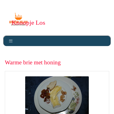
Knoopje Los
Warme brie met honing