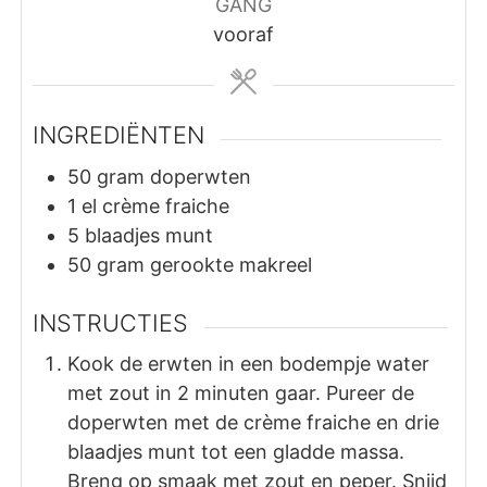
GANG
vooraf
INGREDIËNTEN
50
gram
doperwten
1
el
crème fraiche
5
blaadjes
munt
50
gram
gerookte makreel
INSTRUCTIES
Kook de erwten in een bodempje water
met zout in 2 minuten gaar. Pureer de
doperwten met de crème fraiche en drie
blaadjes munt tot een gladde massa.
Breng op smaak met zout en peper. Snijd