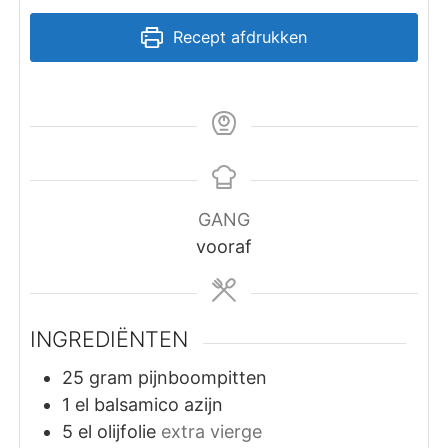
Recept afdrukken
GANG
vooraf
INGREDIËNTEN
25
gram
pijnboompitten
1
el
balsamico azijn
5
el
olijfolie
extra vierge