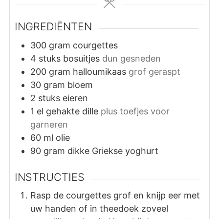
INGREDIËNTEN
300
gram
courgettes
4
stuks
bosuitjes
dun gesneden
200
gram
halloumikaas
grof geraspt
30
gram
bloem
2
stuks
eieren
1
el
gehakte dille
plus toefjes voor
garneren
60
ml
olie
90
gram
dikke Griekse yoghurt
INSTRUCTIES
Rasp de courgettes grof en knijp eer met
uw handen of in theedoek zoveel