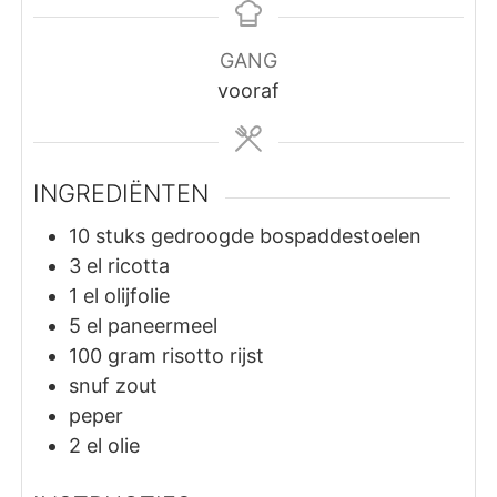
GANG
vooraf
INGREDIËNTEN
10
stuks
gedroogde bospaddestoelen
3
el
ricotta
1
el
olijfolie
5
el
paneermeel
100
gram
risotto rijst
snuf zout
peper
2
el
olie