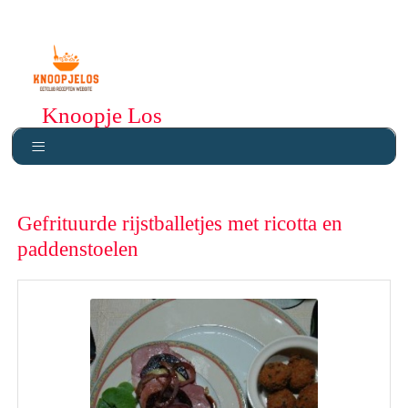
Knoopje Los
Gefrituurde rijstballetjes met ricotta en
paddenstoelen